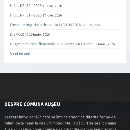
H.C.L. NR. 52 - 2026
17 iulie , 2026
H.C.L. NR. 51 - 2026
17 iulie , 2026
Executie bugetara detaliata la 30.06.2026
09 iulie , 2026
DISPOZIȚII
16 iunie , 2026
Buget local rectificat iunie 2026 vizat AJFP Bihor
11 iunie , 2026
Vezi toate
DESPRE COMUNA AUȘEU
Așezată într-o zonă în care se îmbină armonios diferite forme de
relief, de la munți la dealuri împădurite, la pâlcuri de șes, comuna
Aușeu cu satele componente a asigurat din vremuri imemoriabile