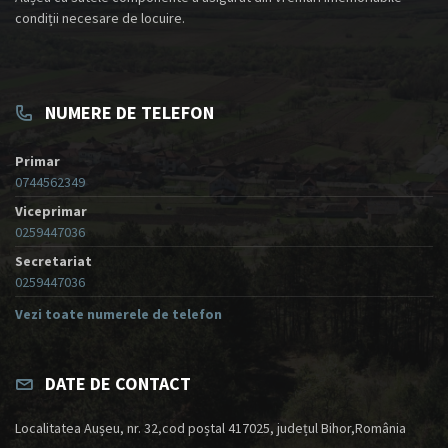
condiții necesare de locuire.
NUMERE DE TELEFON
Primar
0744562349
Viceprimar
0259447036
Secretariat
0259447036
Vezi toate numerele de telefon
DATE DE CONTACT
Localitatea Aușeu, nr. 32,cod poștal 417025, județul Bihor,România