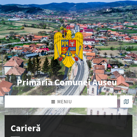
Primăria Comunei Aușeu
MENIU
Carieră