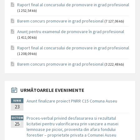
Raport final al concursului de promovare in grad profesional
(1 252,54 kb)
Barem concurs promovare in grad profesional
(7 127,06 kb)
Anunț pentru examenul de promovare în grad profesional
(1 411,00 kb)
Raport final al concursului de promovare in grad profesional
(1 208,09 kb)
Barem concurs promovare in grad profesional
(3 222,48 kb)
URMĂTOARELE EVENIMENTE
Anunt finalizare proiect PNRR C15 Comuna Auseu
IUNIE
23
Proces-verbal privind desfasurarea si rezultatul
OCTOM
BRIE
25
licitatiei pentru valorificarea prin vanzare a masei
lemnoase pe picior, provenita din afara fondului
forestier – proprietate privata a Comunei Auseu