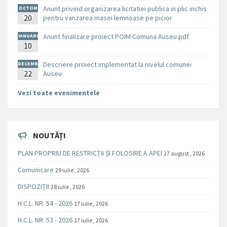
Anunt privind organizarea licitatiei publica in plic inchis
OCTOM
BRIE
20
pentru vanzarea masei lemnoase pe picior
Anunt finalizare proiect POIM Comuna Auseu.pdf
IANUARI
10
E
Descriere proiect implementat la nivelul comunei
DECEMB
RIE
22
Auseu
Vezi toate evenimentele
NOUTĂȚI
PLAN PROPRIU DE RESTRICȚII ȘI FOLOSIRE A APEI
27 august , 2026
Comunicare
29 iulie , 2026
DISPOZIȚII
28 iulie , 2026
H.C.L. NR. 54 - 2026
17 iulie , 2026
H.C.L. NR. 53 - 2026
17 iulie , 2026