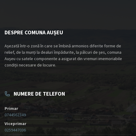
DESPRE COMUNA AUȘEU
Așezată într-o zonă în care se îmbină armonios diferite forme de
relief, de la munți la dealuri împădurite, la pâlcuri de șes, comuna
Aușeu cu satele componente a asigurat din vremuri imemoriabile
condiții necesare de locuire.
NUMERE DE TELEFON
Primar
0744562349
Viceprimar
0259447036