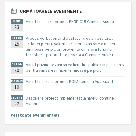
URMĂTOARELE EVENIMENTE
Anunt finalizare proiect PNRR C15 Comuna Auseu
IUNIE
23
Proces-verbal privind desfasurarea si rezultatul
OCTOM
BRIE
25
licitatiei pentru valorificarea prin vanzare a masei
lemnoase pe picior, provenita din afara fondului
forestier – proprietate privata a Comunei Auseu
Anunt privind organizarea licitatiei publica in plic inchis
OCTOM
BRIE
20
pentru vanzarea masei lemnoase pe picior
Anunt finalizare proiect POIM Comuna Auseu.pdf
IANUARI
10
E
Descriere proiect implementat la nivelul comunei
DECEMB
RIE
22
Auseu
Vezi toate evenimentele