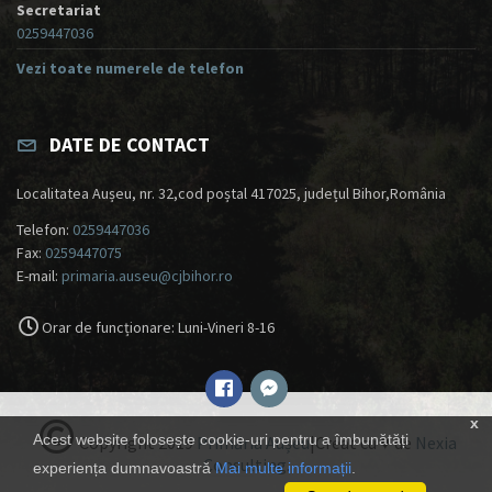
Secretariat
0259447036
Vezi toate numerele de telefon
DATE DE CONTACT
Localitatea Aușeu, nr. 32,cod poștal 417025, județul Bihor,România
Telefon:
0259447036
Fax:
0259447075
E-mail:
primaria.auseu@cjbihor.ro
Orar de funcționare: Luni-Vineri 8-16
x
Acest website folosește cookie-uri pentru a îmbunătăți
Copyright 2019
Primăria Aușeu
|Creat cu ♥ de
Nexia
Consulting
.
experiența dumnavoastră
Mai multe informații
.