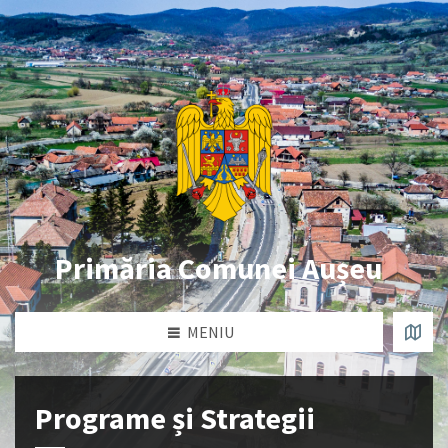
Primăria Comunei Aușeu
MENIU
Programe și Strategii