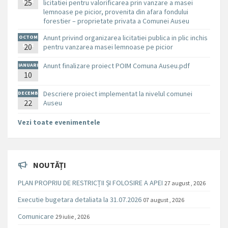
BRIE
25
licitatiei pentru valorificarea prin vanzare a masei
lemnoase pe picior, provenita din afara fondului
forestier – proprietate privata a Comunei Auseu
Anunt privind organizarea licitatiei publica in plic inchis
OCTOM
BRIE
20
pentru vanzarea masei lemnoase pe picior
Anunt finalizare proiect POIM Comuna Auseu.pdf
IANUARI
10
E
Descriere proiect implementat la nivelul comunei
DECEMB
RIE
22
Auseu
Vezi toate evenimentele
NOUTĂȚI
PLAN PROPRIU DE RESTRICȚII ȘI FOLOSIRE A APEI
27 august , 2026
Executie bugetara detaliata la 31.07.2026
07 august , 2026
Comunicare
29 iulie , 2026