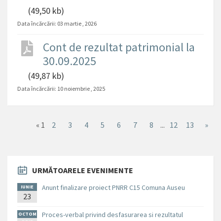
(49,50 kb)
Data încărcării:
03 martie , 2026
Cont de rezultat patrimonial la
30.09.2025
(49,87 kb)
Data încărcării:
10 noiembrie , 2025
«
1
2
3
4
5
6
7
8
...
12
13
»
URMĂTOARELE EVENIMENTE
Anunt finalizare proiect PNRR C15 Comuna Auseu
IUNIE
23
Proces-verbal privind desfasurarea si rezultatul
OCTOM