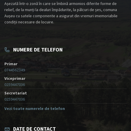
Așezată într-o zonă în care se îmbină armonios diferite forme de
relief, de la munți la dealuri împădurite, la pâlcuri de șes, comuna
Aușeu cu satele componente a asigurat din vremuri imemoriabile
condiții necesare de locuire.
NUMERE DE TELEFON
Primar
0744562349
Viceprimar
0259447036
Secretariat
0259447036
Vezi toate numerele de telefon
DATE DE CONTACT