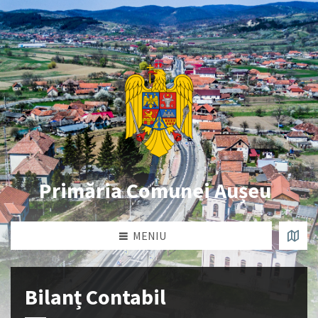
Primăria Comunei Aușeu
MENIU
Bilanț Contabil