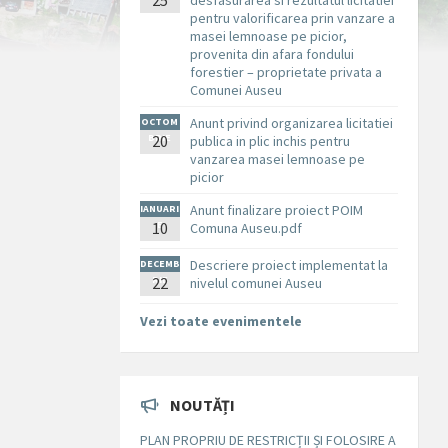
25
desfasurarea si rezultatul licitatiei
pentru valorificarea prin vanzare a
masei lemnoase pe picior,
provenita din afara fondului
forestier – proprietate privata a
Comunei Auseu
Anunt privind organizarea licitatiei
OCTOM
BRIE
20
publica in plic inchis pentru
vanzarea masei lemnoase pe
picior
Anunt finalizare proiect POIM
IANUARI
10
E
Comuna Auseu.pdf
Descriere proiect implementat la
DECEMB
RIE
22
nivelul comunei Auseu
Vezi toate evenimentele
NOUTĂȚI
PLAN PROPRIU DE RESTRICȚII ȘI FOLOSIRE A