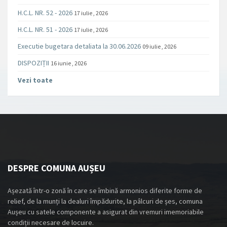
H.C.L. NR. 52 - 2026
17 iulie , 2026
H.C.L. NR. 51 - 2026
17 iulie , 2026
Executie bugetara detaliata la 30.06.2026
09 iulie , 2026
DISPOZIȚII
16 iunie , 2026
Vezi toate
DESPRE COMUNA AUȘEU
Așezată într-o zonă în care se îmbină armonios diferite forme de
relief, de la munți la dealuri împădurite, la pâlcuri de șes, comuna
Aușeu cu satele componente a asigurat din vremuri imemoriabile
condiții necesare de locuire.