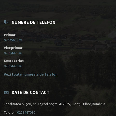
NUMERE DE TELEFON
Primar
0744562349
Viceprimar
0259447036
Secretariat
0259447036
Vezi toate numerele de telefon
DATE DE CONTACT
Localitatea Aușeu, nr. 32,cod poștal 417025, județul Bihor,România
Telefon:
0259447036