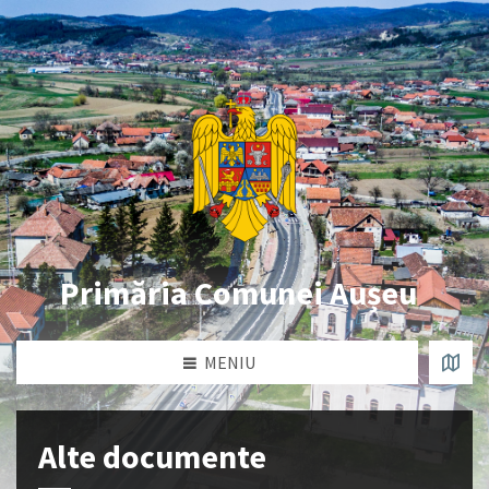
Primăria Comunei Aușeu
MENIU
Alte documente