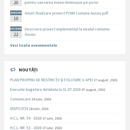
BRIE
20
pentru vanzarea masei lemnoase pe picior
Anunt finalizare proiect POIM Comuna Auseu.pdf
IANUARI
10
E
Descriere proiect implementat la nivelul comunei
DECEMB
RIE
22
Auseu
Vezi toate evenimentele
NOUTĂȚI
PLAN PROPRIU DE RESTRICȚII ȘI FOLOSIRE A APEI
27 august , 2026
Executie bugetara detaliata la 31.07.2026
07 august , 2026
Comunicare
29 iulie , 2026
DISPOZIȚII
28 iulie , 2026
H.C.L. NR. 54 - 2026
17 iulie , 2026
H.C.L. NR. 53 - 2026
17 iulie , 2026