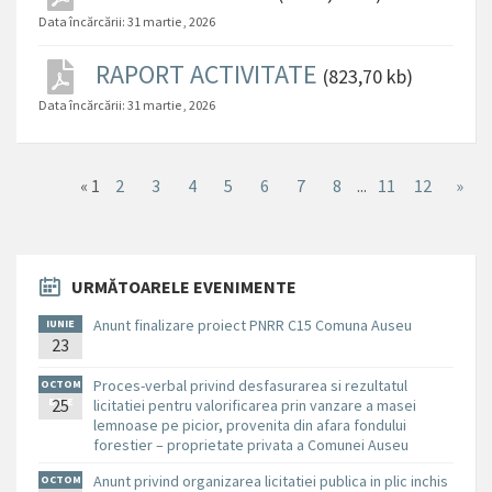
Data încărcării:
31 martie , 2026
RAPORT ACTIVITATE
(823,70 kb)
Data încărcării:
31 martie , 2026
«
1
2
3
4
5
6
7
8
...
11
12
»
URMĂTOARELE EVENIMENTE
Anunt finalizare proiect PNRR C15 Comuna Auseu
IUNIE
23
Proces-verbal privind desfasurarea si rezultatul
OCTOM
BRIE
25
licitatiei pentru valorificarea prin vanzare a masei
lemnoase pe picior, provenita din afara fondului
forestier – proprietate privata a Comunei Auseu
Anunt privind organizarea licitatiei publica in plic inchis
OCTOM