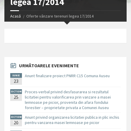
legea 17/2014
Acasă
Oferte vânzare terenuri legea 17/2014
URMĂTOARELE EVENIMENTE
Anunt finalizare proiect PNRR C15 Comuna Auseu
IUNIE
23
Proces-verbal privind desfasurarea si rezultatul
OCTOM
BRIE
25
licitatiei pentru valorificarea prin vanzare a masei
lemnoase pe picior, provenita din afara fondului
forestier – proprietate privata a Comunei Auseu
Anunt privind organizarea licitatiei publica in plic inchis
OCTOM
BRIE
20
pentru vanzarea masei lemnoase pe picior