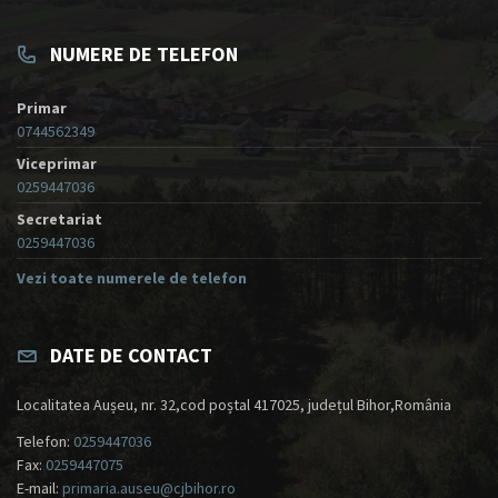
NUMERE DE TELEFON
Primar
0744562349
Viceprimar
0259447036
Secretariat
0259447036
Vezi toate numerele de telefon
DATE DE CONTACT
Localitatea Aușeu, nr. 32,cod poștal 417025, județul Bihor,România
Telefon:
0259447036
Fax:
0259447075
E-mail:
primaria.auseu@cjbihor.ro