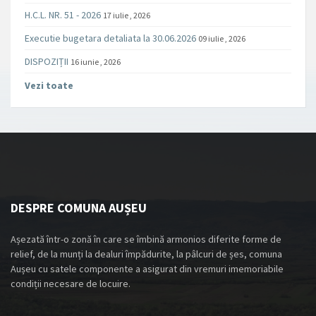
H.C.L. NR. 51 - 2026
17 iulie , 2026
Executie bugetara detaliata la 30.06.2026
09 iulie , 2026
DISPOZIȚII
16 iunie , 2026
Vezi toate
DESPRE COMUNA AUȘEU
Așezată într-o zonă în care se îmbină armonios diferite forme de
relief, de la munți la dealuri împădurite, la pâlcuri de șes, comuna
Aușeu cu satele componente a asigurat din vremuri imemoriabile
condiții necesare de locuire.