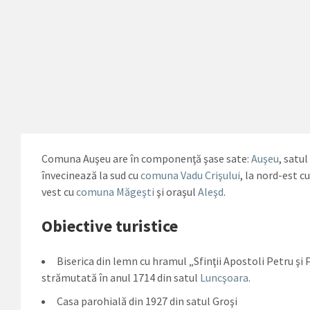
Comuna Auşeu are în componenţă şase sate:
Auşeu
, satul
învecinează la sud cu
comuna Vadu Crişului
, la nord-est c
vest cu
comuna Măgeşti
şi oraşul
Aleşd
.
Obiective turistice
Biserica din lemn cu hramul „Sfinţii Apostoli Petru şi 
strămutată în anul 1714 din satul
Luncşoara
.
Casa parohială din 1927 din satul Groşi