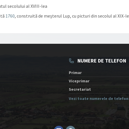
tul secolului al XVIII-lea
ată
1760
, construită de meşterul Lup, cu picturi din secolul al XIX-le
NUMERE DE TELEFON
Primar
Viceprimar
Secretariat
Vezi toate numerele de telefon