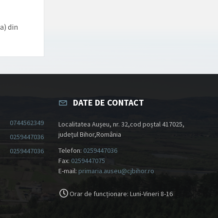
a) din
DATE DE CONTACT
0744562349
Localitatea Aușeu, nr. 32,cod poștal 417025,
județul Bihor,România
0259447036
Telefon:
0259447036
0259447036
Fax:
0259447075
E-mail:
primaria.auseu@cjbihor.ro
Orar de funcționare: Luni-Vineri 8-16