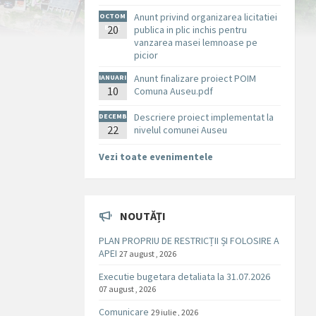
Anunt privind organizarea licitatiei
OCTOM
BRIE
20
publica in plic inchis pentru
vanzarea masei lemnoase pe
picior
Anunt finalizare proiect POIM
IANUARI
10
E
Comuna Auseu.pdf
Descriere proiect implementat la
DECEMB
RIE
22
nivelul comunei Auseu
Vezi toate evenimentele
NOUTĂȚI
PLAN PROPRIU DE RESTRICȚII ȘI FOLOSIRE A
APEI
27 august , 2026
Executie bugetara detaliata la 31.07.2026
07 august , 2026
Comunicare
29 iulie , 2026