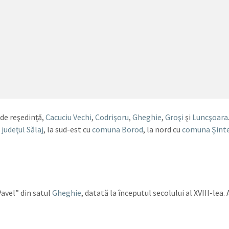
 de reşedinţă,
Cacuciu Vechi
,
Codrişoru
,
Gheghie
,
Groşi
şi
Luncşoara
u
judeţul Sălaj
, la sud-est cu
comuna Borod
, la nord cu
comuna Şint
Pavel” din satul
Gheghie
, datată la începutul secolului al XVIII-lea. 