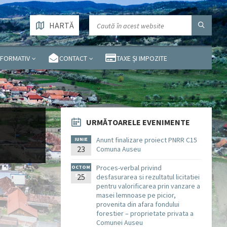
HARTĂ
NFORMATIV
CONTACT
TAXE ȘI IMPOZITE
URMĂTOARELE EVENIMENTE
Anunt finalizare proiect PNRR C15
IUNIE
23
Comuna Auseu
Proces-verbal privind
OCTOM
BRIE
25
desfasurarea si rezultatul licitatiei
pentru valorificarea prin vanzare a
masei lemnoase pe picior,
provenita din afara fondului
forestier – proprietate privata a
Comunei Auseu