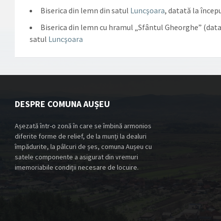
Biserica din lemn din satul
Luncşoara
, datată la începu
Biserica din lemn cu hramul „Sfântul Gheorghe” (dat
satul
Luncşoara
DESPRE COMUNA AUȘEU
Așezată într-o zonă în care se îmbină armonios
diferite forme de relief, de la munți la dealuri
împădurite, la pâlcuri de șes, comuna Aușeu cu
satele componente a asigurat din vremuri
imemoriabile condiții necesare de locuire.