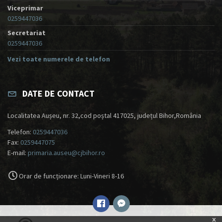
Viceprimar
0259447036
Secretariat
0259447036
Vezi toate numerele de telefon
DATE DE CONTACT
Localitatea Aușeu, nr. 32,cod poștal 417025, județul Bihor,România
Telefon:
0259447036
Fax:
0259447075
E-mail:
primaria.auseu@cjbihor.ro
Orar de funcționare: Luni-Vineri 8-16
x