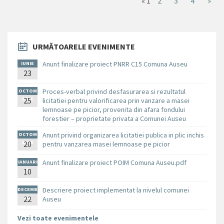
«
1
2
3
4
»
URMĂTOARELE EVENIMENTE
Anunt finalizare proiect PNRR C15 Comuna Auseu
IUNIE
23
Proces-verbal privind desfasurarea si rezultatul
OCTOM
BRIE
25
licitatiei pentru valorificarea prin vanzare a masei
lemnoase pe picior, provenita din afara fondului
forestier – proprietate privata a Comunei Auseu
Anunt privind organizarea licitatiei publica in plic inchis
OCTOM
BRIE
20
pentru vanzarea masei lemnoase pe picior
Anunt finalizare proiect POIM Comuna Auseu.pdf
IANUARI
10
E
Descriere proiect implementat la nivelul comunei
DECEMB
RIE
22
Auseu
Vezi toate evenimentele