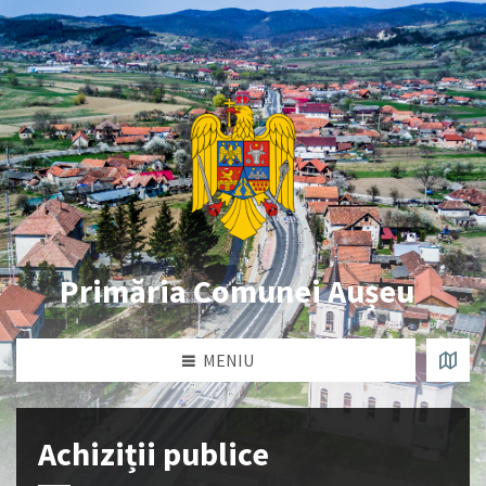
Primăria Comunei Aușeu
MENIU
Achiziții publice