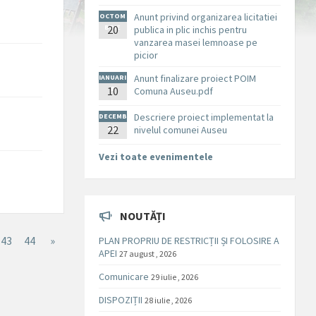
Anunt privind organizarea licitatiei
OCTOM
BRIE
20
publica in plic inchis pentru
vanzarea masei lemnoase pe
picior
Anunt finalizare proiect POIM
IANUARI
10
E
Comuna Auseu.pdf
Descriere proiect implementat la
DECEMB
RIE
22
nivelul comunei Auseu
Vezi toate evenimentele
NOUTĂȚI
43
44
»
PLAN PROPRIU DE RESTRICȚII ȘI FOLOSIRE A
APEI
27 august , 2026
Comunicare
29 iulie , 2026
DISPOZIȚII
28 iulie , 2026