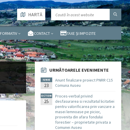
HARTĂ
NFORMATIV
CONTACT
TAXE ȘI IMPOZITE
URMĂTOARELE EVENIMENTE
Anunt finalizare proiect PNRR C15
IUNIE
23
Comuna Auseu
Proces-verbal privind
OCTOM
BRIE
25
desfasurarea si rezultatul licitatiei
pentru valorificarea prin vanzare a
masei lemnoase pe picior,
provenita din afara fondului
forestier – proprietate privata a
Comunei Auseu