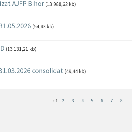
vizat AJFP Bihor
(13 988,62 kb)
 31.05.2026
(54,43 kb)
SD
(13 131,21 kb)
 31.03.2026 consolidat
(49,44 kb)
«
1
2
3
4
5
6
7
8
...