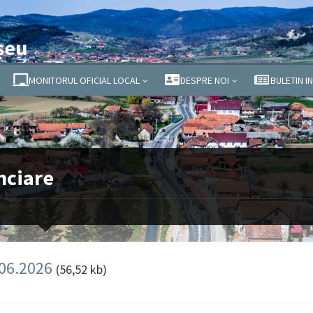
șeu
MONITORUL OFICIAL LOCAL
DESPRE NOI
BULETIN I
nciare
.06.2026
(56,52 kb)