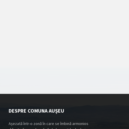
DESPRE COMUNA AUȘEU
Așezată într-o zonă în care se îmbină armonios