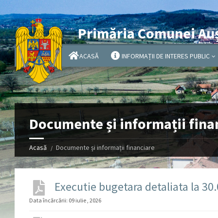
Primăria Comunei Au
ACASĂ
INFORMAȚII DE INTERES PUBLIC
Documente și informații fina
Acasă
Documente și informații financiare
Executie bugetara detaliata la 30
Data încărcării:
09 iulie , 2026