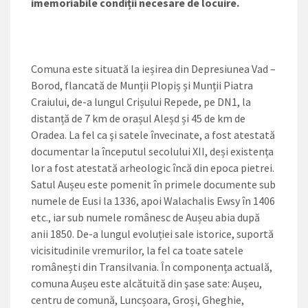
imemoriabile condiții necesare de locuire.
Comuna este situată la ieșirea din Depresiunea Vad –
Borod, flancată de Munții Plopiș și Munții Piatra
Craiului, de-a lungul Crișului Repede, pe DN1, la
distanță de 7 km de orașul Aleșd și 45 de km de
Oradea. La fel ca şi satele învecinate, a fost atestată
documentar la începutul secolului XII, deși existența
lor a fost atestată arheologic încă din epoca pietrei.
Satul Aușeu este pomenit în primele documente sub
numele de Eusi la 1336, apoi Walachalis Ewsy în 1406
etc., iar sub numele românesc de Aușeu abia după
anii 1850. De-a lungul evoluției sale istorice, suportă
vicisitudinile vremurilor, la fel ca toate satele
românești din Transilvania. În componența actuală,
comuna Aușeu este alcătuită din şase sate: Aușeu,
centru de comună, Luncșoara, Groși, Gheghie,