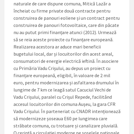
naturale de care dispune comuna, Mitică Lazăr a
încheiat cu firme private două contracte pentru
construirea de panouri eoliene și un contract pentru
construirea de panouri fotovoltaice, care din păcate
nu au putut primi finanțare atunci (2012). Urmează
să se reia aceste proiecte cu finanțare europeană.
Realizarea acestora ar aduce mari beneficii
bugetului local, dar și locuitorilor din acest areal,
consumatori de energie electrică ieftină. În asociere
cu Primăria Vadu Crișului, au depus un proiect cu
finanțare europeană, eligibil, în valoare de 2 mil
euro, pentru modernizarea și asfaltarea drumului în
lungime de 7 km ce leagă satul Cacuciul Vechi de
Vadu Crișului, paralel cu Crișul Repede, facilitând
accesul locuitorilor din comuna Aușeu, la gara CFR
Vadu Crișului. În parteneriat cu CNADR intenționează
să modernizeze șoseaua E60 pe lungimea care
străbate comuna, cu trotuare și canalizare pluvială.
O cerință a circulației moderne pe șoselele naționale