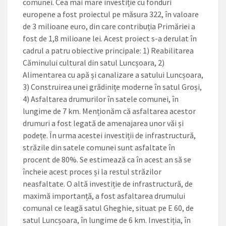
comunei. Cea mai mare investiție cu fonduri
europene a fost proiectul pe măsura 322, în valoare
de 3 milioane euro, din care contribuția Primăriei a
fost de 1,8 milioane lei. Acest proiect s-a derulat în
cadrul a patru obiective principale: 1) Reabilitarea
Căminului cultural din satul Luncșoara, 2)
Alimentarea cu apă și canalizare a satului Luncșoara,
3) Construirea unei grădinițe moderne în satul Groși,
4) Asfaltarea drumurilor în satele comunei, în
lungime de 7 km. Menționăm că asfaltarea acestor
drumuri a fost legată de amenajarea unor văi și
podețe. În urma acestei investiții de infrastructură,
străzile din satele comunei sunt asfaltate în
procent de 80%. Se estimează ca în acest an să se
încheie acest proces și la restul străzilor
neasfaltate. O altă investiție de infrastructură, de
maximă importanță, a fost asfaltarea drumului
comunal ce leagă satul Gheghie, situat pe E 60, de
satul Luncșoara, în lungime de 6 km. Investiția, în