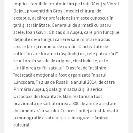
implicit familiile lor. Amintim pe frați Dănuţ şi Viorel
Dejeu, proveniți din Groși, medici chirurgi de
excepție, al căror profesionalism este cunoscut în
țară și străinătate. Generalul de armată cu patru
stele, Ioan Gavril Ghitaș din Aușeu, care prin funcțiile
deținute de-a lungul carierei sale militare a adus
cinste țării și numelui de român. O activitate de
suflet în care localnici răspândiți în „cele patru zări”
se întorc în satele de origine, cinstindu-le, este
„Întâlnirea cu fiii satului”. O astfel de întâlnire
încărcată emoțional a fost organizată în satul
Luncșoara, în ziua de Rusalii a anului 2014, de către
Primăria Aușeu, Șoala gimnazială și Biserica
Ortodoxă din localitate. Manifestarea a fost
ocazionată de sărbătorirea a 800 de ani de atestare
documentară a satului. Cu acest prilej a fost lansată
o monografie a satului și s-a inaugurat căminul
cultural.