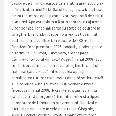
valoare de 1 milion euro, a demarat în anul 2008 și s-
a finalizat în anul 2015. Satul Luncșoara a beneficiat
de introducerea apei și canalizare separată de restul
comunei. Apa este obținută prin captare cu ajutorul
unor pompe, iar canalizarea cu stație de epurare la
Gheghie. Din fonduri proprii s-a realizat Căminul
cultural din satul Groși, în valoare de 480 mii lei,
finalizat în septembrie 2015, poduri și podețe peste
diferite văi, în Groși, Luncșoara, amenajarea
Căminului cultural din satul Aușeu în anul 2008 (150
mii lei), precum și cel din satul Gheghie. Proiectul
național care vizează introducerea apei și
canalizarea tuturor comunelor din țară se derulează
și în comuna Aușeu cu fonduri guvernamentale.
Începute în anul 2008, lucrările au stagnat ani la
rând datorită reorganizării ministerelor și a lipsei
temporare de fonduri. În prezent sunt finalizate
lucrările principale în cele patru sate, Gheghie,
Aușeu, Cacuciu Vechi și Groși, urmând efectuarea