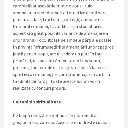
care străbat așezările rurale o constituie
amenajarea unor drumuri alternative ocolitoare,
pentru atelaje, tractoare, cortegii, animale etc.
Primarul comunei, Lazăr Mitică, a studiat acest
aspect și a găsit posibile variante de amenajare a
unor drumuri ocolitoare pe ambele părți ale șoselei.
În privința înfrumusețării și amenajării unor spații de
joacă pentru copii, are în vedere un parc în fața
primăriei, în spatele căminului din Luncșoara,
precum și un parc de distracții și de joacă la baza
sportivă a comunei, precum și amenajarea curții la
Grădinița din Groși. Toate aceste lucrări vor fi
realizate cu fonduri proprii.
Cultură şi spiritualitate
Pe lângă realizările obținute în plan edilitar
gospodăresc, comuna Aușeu se mândrește cu mari