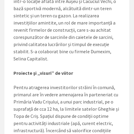
într-o locație aflată între Aușeu și Cacuciul Vechi, o
bază sportivă modernă, alcătuită dintr-un teren
sintetic și un teren cu gazon. La realizarea
investițiilor amintite, un rol de mare importanță a
revenit firmelor de construcții, care s-au achitat
corespunzător de sarcinile din caietele de sarcini,
privind calitatea lucrărilor și timpul de execuție
stabilit. S-a colaborat bine cu firmele Dumexim,
Selina Capitalist.
Proiecte şi „visuri” de viitor
Pentru atragerea investitorilor străini în comună,
primarul are în vedere amenajarea în parteneriat cu
Primăria Vadu Crișului, a unui parc industrial, pe o
suprafață de cca 12 ha, la limitele satelor Gheghie și
Topa de Criș. Spațiul dispune de condiții optime
pentru activități industriale (apă, curent electric,
infrastructură). Încercând să valorifice condițiile