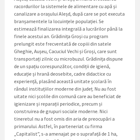
racordurilor la sistemele de alimentare cu apă și
canalizare a orașului Aleșd, după care se pot executa
branșamentele la locuințele populației. Se
estimează finalizarea integrală a lucrărilor până la
finele acestui an. Grădinița Groși cu program
prelungit este frecventată de copiii din satele
Gheghie, Aușeu, Cacuciul Vechi și Groși, care sunt
transportați zilnic cu microbuzul. Grădinița dispune
de un spațiu corespunzător, condiții de igienă,
educație și hrană deosebite, cadre didactice cu
experiență, plasând această unitate școlară în
rândul instituțiilor moderne din județ. Nu au fost
uitate nici școlile din comună care au beneficiat de
igienizare și reparații periodice, precum și
construirea de grupuri sociale moderne. Nici
tineretul nu a fost omis din aria de preocupări a
primarului. Astfel, în parteneriat cu firma
„Capitalist”, s-a amenajat pe o suprafață de 1 ha,