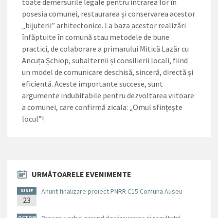
toate demersurile legale pentru intrarea lor în
posesia comunei, restaurarea și conservarea acestor
„bijuterii” arhitectonice. La baza acestor realizări
înfăptuite în comună stau metodele de bune
practici, de colaborare a primarului Mitică Lazăr cu
Ancuța Șchiop, subalternii și consilierii locali, fiind
un model de comunicare deschisă, sinceră, directă și
eficientă. Aceste importante succese, sunt
argumente indubitabile pentru dezvoltarea viitoare
a comunei, care confirmă zicala: „Omul sfințește
locul”!
URMĂTOARELE EVENIMENTE
Anunt finalizare proiect PNRR C15 Comuna Auseu
IUNIE
23
OCTOM