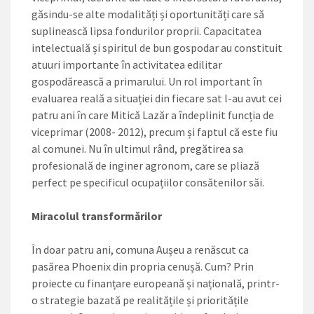
găsindu-se alte modalități și oportunități care să
suplinească lipsa fondurilor proprii. Capacitatea
intelectuală și spiritul de bun gospodar au constituit
atuuri importante în activitatea edilitar
gospodărească a primarului. Un rol important în
evaluarea reală a situației din fiecare sat l-au avut cei
patru ani în care Mitică Lazăr a îndeplinit funcția de
viceprimar (2008- 2012), precum și faptul că este fiu
al comunei. Nu în ultimul rând, pregătirea sa
profesională de inginer agronom, care se pliază
perfect pe specificul ocupațiilor consătenilor săi.
Miracolul transformărilor
În doar patru ani, comuna Aușeu a renăscut ca
pasărea Phoenix din propria cenușă. Cum? Prin
proiecte cu finanțare europeană și națională, printr-
o strategie bazată pe realitățile și prioritățile