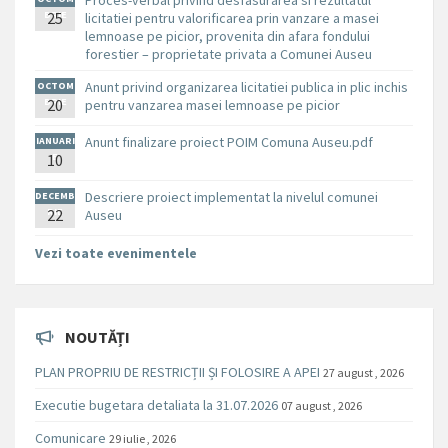
Proces-verbal privind desfasurarea si rezultatul
BRIE
25
licitatiei pentru valorificarea prin vanzare a masei
lemnoase pe picior, provenita din afara fondului
forestier – proprietate privata a Comunei Auseu
Anunt privind organizarea licitatiei publica in plic inchis
OCTOM
BRIE
20
pentru vanzarea masei lemnoase pe picior
Anunt finalizare proiect POIM Comuna Auseu.pdf
IANUARI
10
E
Descriere proiect implementat la nivelul comunei
DECEMB
RIE
22
Auseu
Vezi toate evenimentele
NOUTĂȚI
PLAN PROPRIU DE RESTRICȚII ȘI FOLOSIRE A APEI
27 august , 2026
Executie bugetara detaliata la 31.07.2026
07 august , 2026
Comunicare
29 iulie , 2026