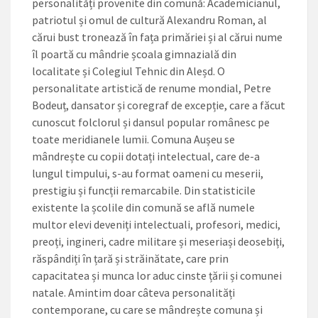
personalități provenite din comună: Academicianul,
patriotul și omul de cultură Alexandru Roman, al
cărui bust tronează în fața primăriei și al cărui nume
îl poartă cu mândrie școala gimnazială din
localitate și Colegiul Tehnic din Aleșd. O
personalitate artistică de renume mondial, Petre
Bodeuț, dansator și coregraf de excepție, care a făcut
cunoscut folclorul și dansul popular românesc pe
toate meridianele lumii. Comuna Aușeu se
mândrește cu copii dotați intelectual, care de-a
lungul timpului, s-au format oameni cu meserii,
prestigiu și funcții remarcabile. Din statisticile
existente la școlile din comună se află numele
multor elevi deveniți intelectuali, profesori, medici,
preoți, ingineri, cadre militare și meseriași deosebiți,
răspândiți în țară și străinătate, care prin
capacitatea și munca lor aduc cinste țării și comunei
natale. Amintim doar câteva personalități
contemporane, cu care se mândrește comuna și