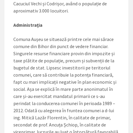
Cacuciul Vechi și Codrișor, având o populație de
aproximativ 3.000 locuitori.
Administraţia
Comuna Aușeu se situează printre cele mai sărace
comune din Bihor din punct de vedere financiar.
Singurele resurse financiare provin din impozite și
taxe plătite de populație, precum și subvenții de la
bugetul de stat. Lipsesc investitorii pe teritoriul
comunei, care să contribuie la potența financiară,
fapt cu mari implicații negative în plan economic și
social. Așa se explică în mare parte anonimatul în
care și-au exercitat mandatul primarii ce s-au
perindat la conducerea comunei în perioada 1989 –
2012. Odată cu alegerea în fruntea comunei a d-lui
ing. Mitică Lazăr Florentin, în calitate de primar,
secondat de prof. Ancuța Șchiop, în calitate de
viceprimar, lucrurile au luat o întorsătură favorabilă,