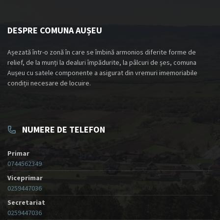
DESPRE COMUNA AUȘEU
Așezată într-o zonă în care se îmbină armonios diferite forme de
relief, de la munți la dealuri împădurite, la pâlcuri de șes, comuna
Aușeu cu satele componente a asigurat din vremuri imemoriabile
condiții necesare de locuire.
NUMERE DE TELEFON
Primar
0744562349
Viceprimar
0259447036
Secretariat
0259447036