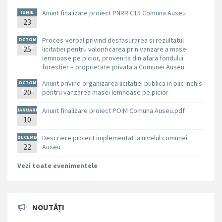
Anunt finalizare proiect PNRR C15 Comuna Auseu
IUNIE
23
Proces-verbal privind desfasurarea si rezultatul
OCTOM
BRIE
25
licitatiei pentru valorificarea prin vanzare a masei
lemnoase pe picior, provenita din afara fondului
forestier – proprietate privata a Comunei Auseu
Anunt privind organizarea licitatiei publica in plic inchis
OCTOM
BRIE
20
pentru vanzarea masei lemnoase pe picior
Anunt finalizare proiect POIM Comuna Auseu.pdf
IANUARI
10
E
Descriere proiect implementat la nivelul comunei
DECEMB
RIE
22
Auseu
Vezi toate evenimentele
NOUTĂȚI