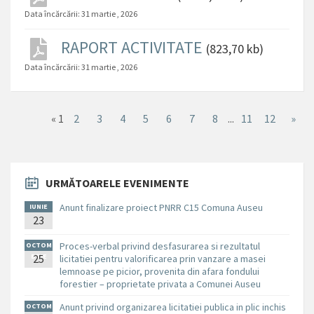
Data încărcării:
31 martie , 2026
RAPORT ACTIVITATE
(823,70 kb)
Data încărcării:
31 martie , 2026
«
1
2
3
4
5
6
7
8
...
11
12
»
URMĂTOARELE EVENIMENTE
Anunt finalizare proiect PNRR C15 Comuna Auseu
IUNIE
23
Proces-verbal privind desfasurarea si rezultatul
OCTOM
BRIE
25
licitatiei pentru valorificarea prin vanzare a masei
lemnoase pe picior, provenita din afara fondului
forestier – proprietate privata a Comunei Auseu
Anunt privind organizarea licitatiei publica in plic inchis
OCTOM