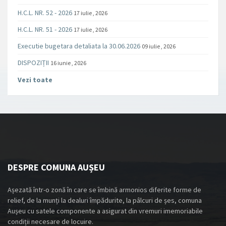
H.C.L. NR. 52 - 2026
17 iulie , 2026
H.C.L. NR. 51 - 2026
17 iulie , 2026
Executie bugetara detaliata la 30.06.2026
09 iulie , 2026
DISPOZIȚII
16 iunie , 2026
Vezi toate
DESPRE COMUNA AUȘEU
Așezată într-o zonă în care se îmbină armonios diferite forme de
relief, de la munți la dealuri împădurite, la pâlcuri de șes, comuna
Aușeu cu satele componente a asigurat din vremuri imemoriabile
condiții necesare de locuire.