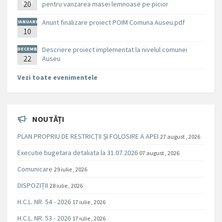
BRIE
20
pentru vanzarea masei lemnoase pe picior
Anunt finalizare proiect POIM Comuna Auseu.pdf
IANUARI
10
E
Descriere proiect implementat la nivelul comunei
DECEMB
RIE
22
Auseu
Vezi toate evenimentele
NOUTĂȚI
PLAN PROPRIU DE RESTRICȚII ȘI FOLOSIRE A APEI
27 august , 2026
Executie bugetara detaliata la 31.07.2026
07 august , 2026
Comunicare
29 iulie , 2026
DISPOZIȚII
28 iulie , 2026
H.C.L. NR. 54 - 2026
17 iulie , 2026
H.C.L. NR. 53 - 2026
17 iulie , 2026