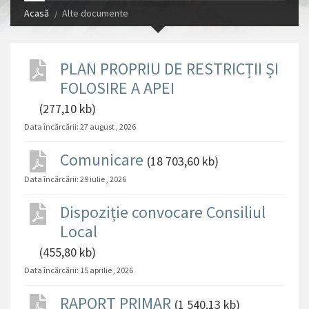
Acasă
Alte documente
PLAN PROPRIU DE RESTRICȚII ȘI
FOLOSIRE A APEI
(277,10 kb)
Data încărcării:
27 august , 2026
Comunicare
(18 703,60 kb)
Data încărcării:
29 iulie , 2026
Dispoziție convocare Consiliul
Local
(455,80 kb)
Data încărcării:
15 aprilie , 2026
RAPORT PRIMAR
(1 540,13 kb)