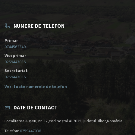
NUMERE DE TELEFON
Primar
0744562349
Viceprimar
0259447036
Secretariat
0259447036
Vezi toate numerele de telefon
DATE DE CONTACT
Localitatea Aușeu, nr. 32,cod poștal 417025, județul Bihor,România
Telefon:
0259447036