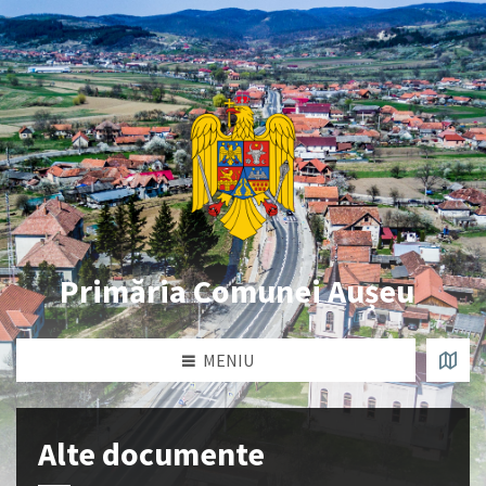
Primăria Comunei Aușeu
MENIU
Alte documente