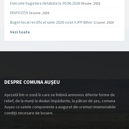
Executie bugetara detaliata la 30.06.2026
09 iulie , 2026
DISPOZIȚII
16 iunie , 2026
Buget local rectificat iunie 2026 vizat AJFP Bihor
11 iunie , 2026
Vezi toate
DESPRE COMUNA AUȘEU
Așezată într-o zonă în care se îmbină armonios diferite forme de
relief, de la munți la dealuri împădurite, la pâlcuri de șes, comuna
Aușeu cu satele componente a asigurat din vremuri imemoriabile
condiții necesare de locuire.