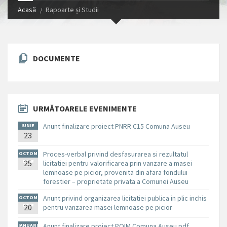
Acasă
Rapoarte și Studii
DOCUMENTE
URMĂTOARELE EVENIMENTE
Anunt finalizare proiect PNRR C15 Comuna Auseu
IUNIE
23
Proces-verbal privind desfasurarea si rezultatul
OCTOM
BRIE
25
licitatiei pentru valorificarea prin vanzare a masei
lemnoase pe picior, provenita din afara fondului
forestier – proprietate privata a Comunei Auseu
Anunt privind organizarea licitatiei publica in plic inchis
OCTOM
BRIE
20
pentru vanzarea masei lemnoase pe picior
Anunt finalizare proiect POIM Comuna Auseu.pdf
IANUARI