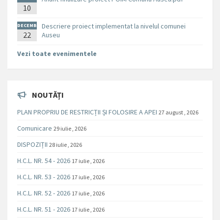
10
E
Descriere proiect implementat la nivelul comunei
DECEMB
RIE
22
Auseu
Vezi toate evenimentele
NOUTĂȚI
PLAN PROPRIU DE RESTRICȚII ȘI FOLOSIRE A APEI
27 august , 2026
Comunicare
29 iulie , 2026
DISPOZIȚII
28 iulie , 2026
H.C.L. NR. 54 - 2026
17 iulie , 2026
H.C.L. NR. 53 - 2026
17 iulie , 2026
H.C.L. NR. 52 - 2026
17 iulie , 2026
H.C.L. NR. 51 - 2026
17 iulie , 2026