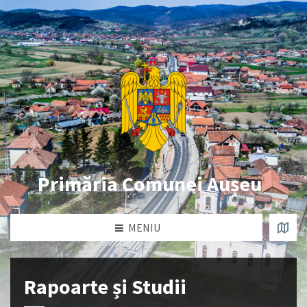
Primăria Comunei Aușeu
MENIU
Rapoarte și Studii