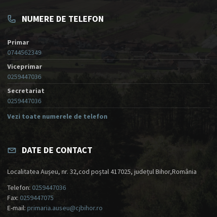
NUMERE DE TELEFON
Primar
0744562349
Viceprimar
0259447036
Secretariat
0259447036
Vezi toate numerele de telefon
DATE DE CONTACT
Localitatea Aușeu, nr. 32,cod poștal 417025, județul Bihor,România
Telefon:
0259447036
Fax:
0259447075
E-mail:
primaria.auseu@cjbihor.ro