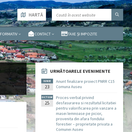
HARTĂ
NFORMATIV
CONTACT
TAXE ȘI IMPOZITE
URMĂTOARELE EVENIMENTE
Anunt finalizare proiect PNRR C15
IUNIE
23
Comuna Auseu
Proces-verbal privind
OCTOM
BRIE
25
desfasurarea si rezultatul licitatiei
pentru valorificarea prin vanzare a
masei lemnoase pe picior,
provenita din afara fondului
forestier – proprietate privata a
Comunei Auseu