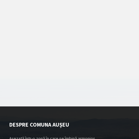
DESPRE COMUNA AUȘEU
Așezată într-o zonă în care se îmbină armonios