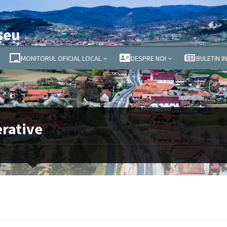
șeu
MONITORUL OFICIAL LOCAL
DESPRE NOI
BULETIN I
erative