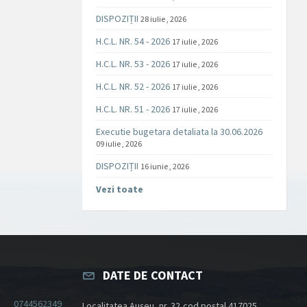
DISPOZIȚII
28 iulie , 2026
H.C.L. NR. 54 - 2026
17 iulie , 2026
H.C.L. NR. 53 - 2026
17 iulie , 2026
H.C.L. NR. 52 - 2026
17 iulie , 2026
H.C.L. NR. 51 - 2026
17 iulie , 2026
Executie bugetara detaliata la 30.06.2026
09 iulie , 2026
DISPOZIȚII
16 iunie , 2026
Vezi toate
DATE DE CONTACT
0744562349
Localitatea Aușeu, nr. 32,cod poștal 417025,