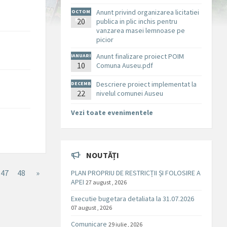
Anunt privind organizarea licitatiei
OCTOM
BRIE
20
publica in plic inchis pentru
vanzarea masei lemnoase pe
picior
Anunt finalizare proiect POIM
IANUARI
10
E
Comuna Auseu.pdf
Descriere proiect implementat la
DECEMB
RIE
22
nivelul comunei Auseu
Vezi toate evenimentele
NOUTĂȚI
47
48
»
PLAN PROPRIU DE RESTRICȚII ȘI FOLOSIRE A
APEI
27 august , 2026
Executie bugetara detaliata la 31.07.2026
07 august , 2026
Comunicare
29 iulie , 2026