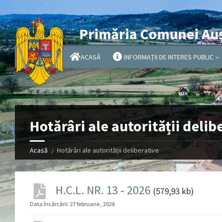
Primăria Comunei Au
ACASĂ
INFORMAȚII DE INTERES PUBLIC
Hotărâri ale autorității delib
Acasă
Hotărâri ale autorității deliberative
H.C.L. NR. 13 - 2026
(579,93 kb)
Data încărcării:
27 februarie , 2026