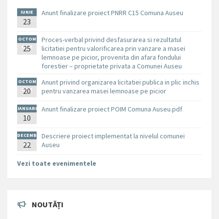
Anunt finalizare proiect PNRR C15 Comuna Auseu
IUNIE
23
Proces-verbal privind desfasurarea si rezultatul
OCTOM
BRIE
25
licitatiei pentru valorificarea prin vanzare a masei
lemnoase pe picior, provenita din afara fondului
forestier – proprietate privata a Comunei Auseu
Anunt privind organizarea licitatiei publica in plic inchis
OCTOM
BRIE
20
pentru vanzarea masei lemnoase pe picior
Anunt finalizare proiect POIM Comuna Auseu.pdf
IANUARI
10
E
Descriere proiect implementat la nivelul comunei
DECEMB
RIE
22
Auseu
Vezi toate evenimentele
NOUTĂȚI