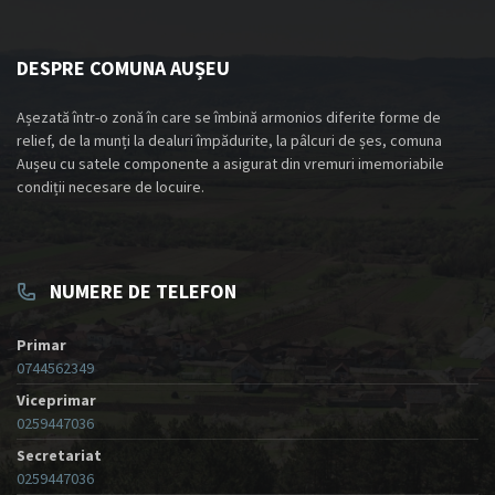
DESPRE COMUNA AUȘEU
Așezată într-o zonă în care se îmbină armonios diferite forme de
relief, de la munți la dealuri împădurite, la pâlcuri de șes, comuna
Aușeu cu satele componente a asigurat din vremuri imemoriabile
condiții necesare de locuire.
NUMERE DE TELEFON
Primar
0744562349
Viceprimar
0259447036
Secretariat
0259447036