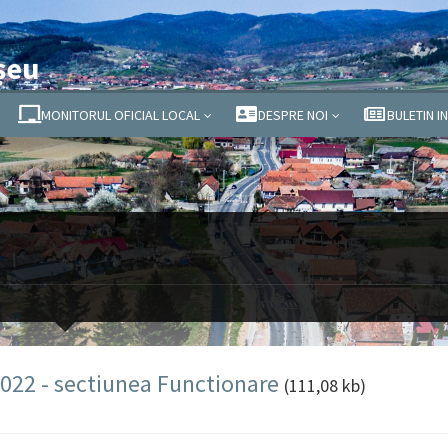
șeu
MONITORUL OFICIAL LOCAL
DESPRE NOI
BULETIN I
2022 - sectiunea Functionare
(111,08 kb)