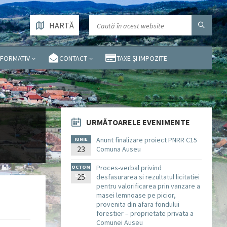
HARTĂ
NFORMATIV
CONTACT
TAXE ȘI IMPOZITE
URMĂTOARELE EVENIMENTE
Anunt finalizare proiect PNRR C15
IUNIE
23
Comuna Auseu
Proces-verbal privind
OCTOM
BRIE
25
desfasurarea si rezultatul licitatiei
pentru valorificarea prin vanzare a
masei lemnoase pe picior,
provenita din afara fondului
forestier – proprietate privata a
Comunei Auseu