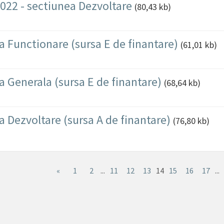
2022 - sectiunea Dezvoltare
(80,43 kb)
ea Functionare (sursa E de finantare)
(61,01 kb)
ea Generala (sursa E de finantare)
(68,64 kb)
ea Dezvoltare (sursa A de finantare)
(76,80 kb)
«
1
2
...
11
12
13
14
15
16
17
...