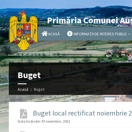
Primăria Comunei Au
ACASĂ
INFORMAȚII DE INTERES PUBLIC
Buget
Acasă
Buget
Buget local rectificat noiembrie 
Data încărcării:
07 noiembrie , 2022