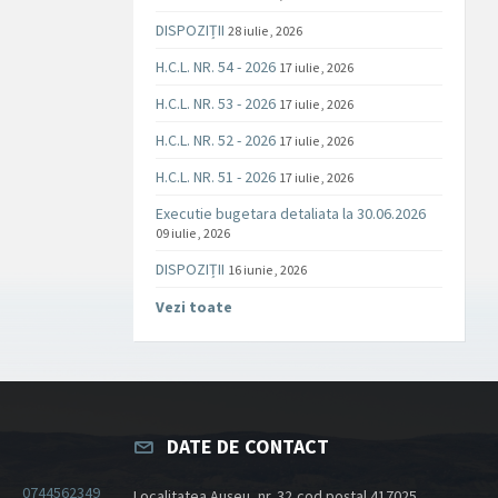
DISPOZIȚII
28 iulie , 2026
H.C.L. NR. 54 - 2026
17 iulie , 2026
H.C.L. NR. 53 - 2026
17 iulie , 2026
H.C.L. NR. 52 - 2026
17 iulie , 2026
H.C.L. NR. 51 - 2026
17 iulie , 2026
Executie bugetara detaliata la 30.06.2026
09 iulie , 2026
DISPOZIȚII
16 iunie , 2026
Vezi toate
DATE DE CONTACT
0744562349
Localitatea Aușeu, nr. 32,cod poștal 417025,