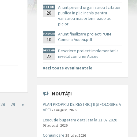
Anunt privind organizarea licitatiei
OCTOM
BRIE
20
publica in plic inchis pentru
vanzarea masei lemnoase pe
picior
Anunt finalizare proiect POIM
IANUARI
10
E
Comuna Auseu.pdf
Descriere proiect implementat la
DECEMB
RIE
22
nivelul comunei Auseu
Vezi toate evenimentele
NOUTĂȚI
28
29
»
PLAN PROPRIU DE RESTRICȚII ȘI FOLOSIRE A
APEI
27 august , 2026
Executie bugetara detaliata la 31.07.2026
07 august , 2026
Comunicare
29 iulie , 2026