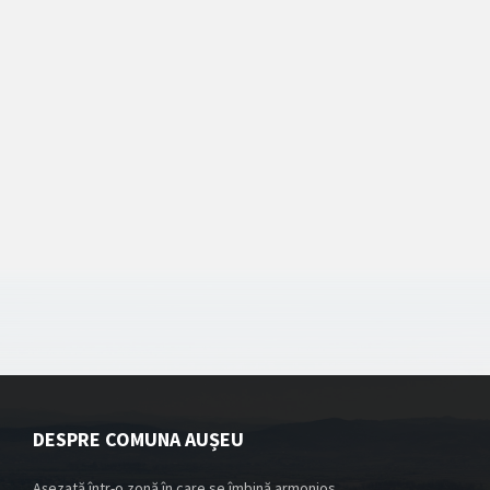
DESPRE COMUNA AUȘEU
Așezată într-o zonă în care se îmbină armonios