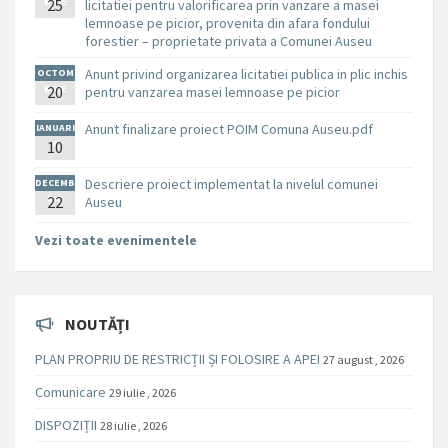
BRIE
25
licitatiei pentru valorificarea prin vanzare a masei
lemnoase pe picior, provenita din afara fondului
forestier – proprietate privata a Comunei Auseu
Anunt privind organizarea licitatiei publica in plic inchis
OCTOM
BRIE
20
pentru vanzarea masei lemnoase pe picior
Anunt finalizare proiect POIM Comuna Auseu.pdf
IANUARI
10
E
Descriere proiect implementat la nivelul comunei
DECEMB
RIE
22
Auseu
Vezi toate evenimentele
NOUTĂȚI
PLAN PROPRIU DE RESTRICȚII ȘI FOLOSIRE A APEI
27 august , 2026
Comunicare
29 iulie , 2026
DISPOZIȚII
28 iulie , 2026