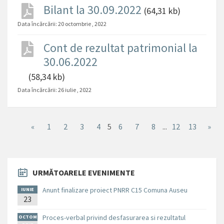
Bilant la 30.09.2022
(64,31 kb)
Data încărcării:
20 octombrie , 2022
Cont de rezultat patrimonial la
30.06.2022
(58,34 kb)
Data încărcării:
26 iulie , 2022
«
1
2
3
4
5
6
7
8
...
12
13
»
URMĂTOARELE EVENIMENTE
Anunt finalizare proiect PNRR C15 Comuna Auseu
IUNIE
23
Proces-verbal privind desfasurarea si rezultatul
OCTOM