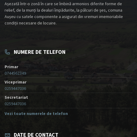
Așezată într-o zonă în care se îmbină armonios diferite forme de
relief, de la munți la dealuri împădurite, la pâlcuri de șes, comuna
Aușeu cu satele componente a asigurat din vremuri imemoriabile
condiții necesare de locuire.
NUMERE DE TELEFON
Primar
0744562349
Viceprimar
0259447036
Secretariat
0259447036
Vezi toate numerele de telefon
DATE DE CONTACT