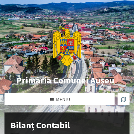
Primăria Comunei Aușeu
MENIU
Bilanț Contabil